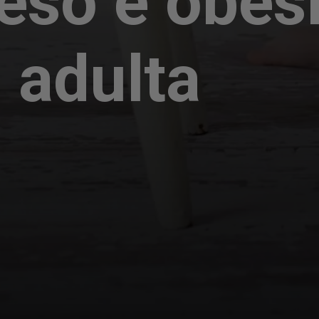
eso e obes
 adulta