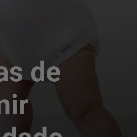
as de
nir