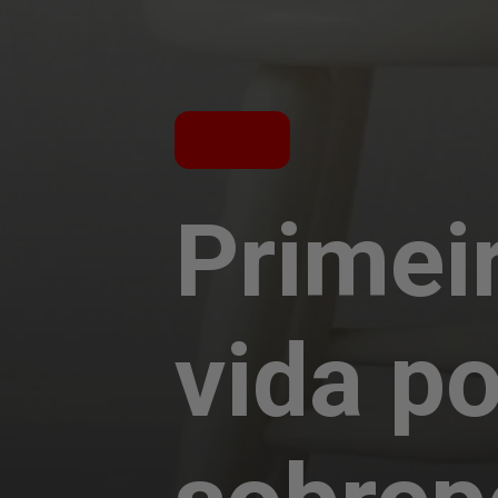
Primeir
vida p