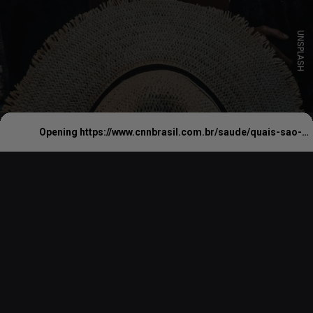
UNSPLASH
Opening
https://www.cnnbrasil.com.br/saude/quais-sao-as-doencas-de-pele-comuns-no-verao-e-como-evita-las/