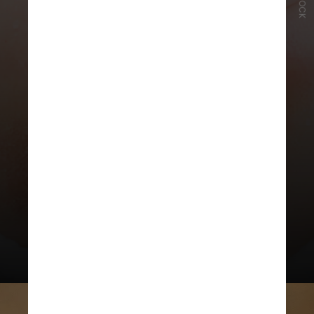
ISTOCK
Além de queimaduras solares e
melanoses solares (devido à
exposição intensa ao sol); acne
solar (estimulada pelo uso de
filtros solares oleosos); e herpes
labial (ativada pela imunidade
baixa e sol excessivo)