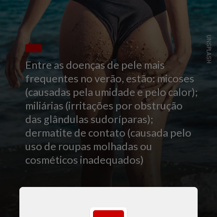
UNSPLASH
Entre as doenças de pele mais
frequentes no verão, estão: micoses
(causadas pela umidade e pelo calor);
miliárias (irritações por obstrução
das glândulas sudoríparas);
dermatite de contato (causada pelo
uso de roupas molhadas ou
cosméticos inadequados)