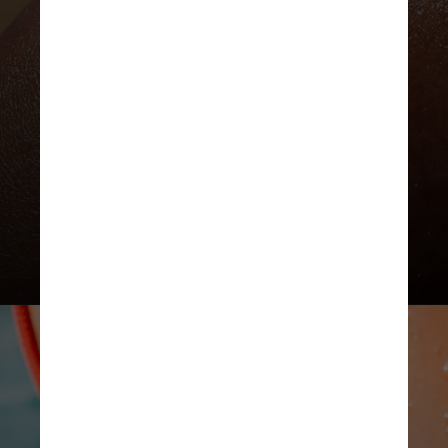
alteração na pele, como
vermelhidão, descamação ou
irritação