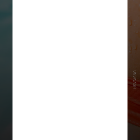
UNSPLASH
Coceira ou sensação de ardência,
pele ressecada ou com rachaduras
e, até mesmo, lesões como bolhas,
manchas ou crostas também são
sinais de alerta para doenças de