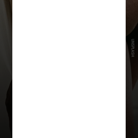
UNSPLASH
Doenças de pele podem se agravar
quando não são tratadas
corretamente, de acordo com a
dermatologista, podendo levar a
infecções secundárias e
complicações como celulite
infecciosa