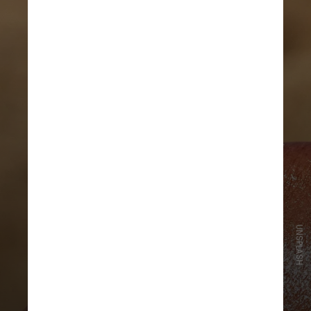
UNSPLASH
A dermatologista afirma que é
importante ficar atento a qualquer