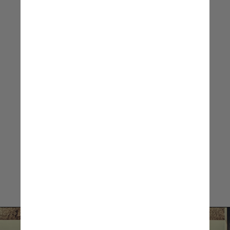
de flexibilidade previnem
o encurtamento muscular.
Já para o cérebro, é
importante um mix de
todas essas atividades
Marco Túlio, presidente
da Sociedade Brasileira de
Geriatria e Gerontologia