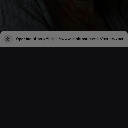
Opening
https://Vhttps://www.cnnbrasil.com.br/saude/vacina-contra-poliomielite-veja-como-funciona-e-quando-tomar/