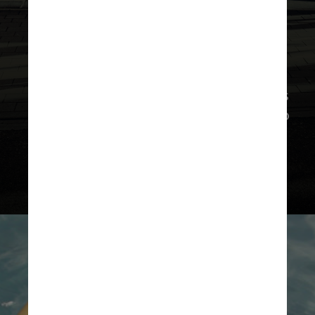
Entre opções de exercícios aeróbicos
importantes para um envelhecimento
saudável, uma das mais acessíveis e
seguras é a caminhada