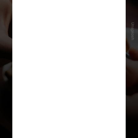
Unsplash
O ideal é fazer a refeição até uma
hora após acordar, ou no máximo
em até duas horas, respeitando o
ritmo biológico individual