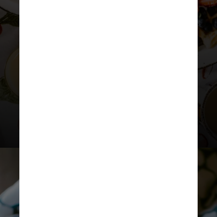
Pular essa refeição pode causar
compulsão alimentar e prejudicar o
metabolismo