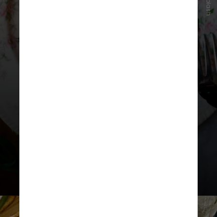
Unsplash
A composição deve incluir
proteínas, fibras, gorduras boas e
carboidratos de baixo índice
glicêmico