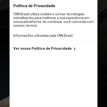
afetam hormônios ligados ao
apetite e metabolismo