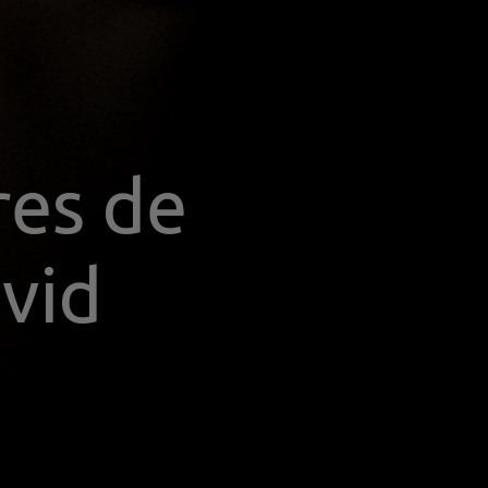
es de 
id 