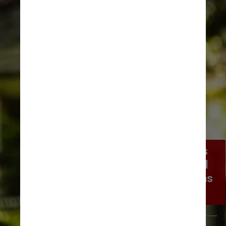
Em relação ao uso de bicicletas 
para exercícios físicos, o Brasil 
está na última colocação entre as 
nações pesquisadas
Pexels/RUN 4 FFWPU