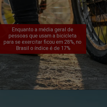
Enquanto a média geral de 
pessoas que usam a bicicleta 
para se exercitar ficou em 28%, no 
Brasil o índice é de 17%
Pexels/Yuri  Hoyda