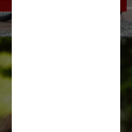
afirmativamente
Pexels/Lgh_9