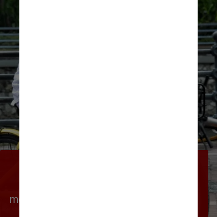
A Ipsos também perguntou se os 
entrevistados tinham bicicletas. Os 
brasileiros apresentaram um dos 
menores índices do estudo, com apenas 
26% de pessoas que responderam 