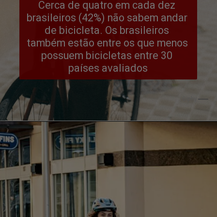
Cerca de quatro em cada dez 
brasileiros (42%) não sabem andar 
de bicicleta. Os brasileiros 
também estão entre os que menos 
possuem bicicletas entre 30 
países avaliados
Giphy