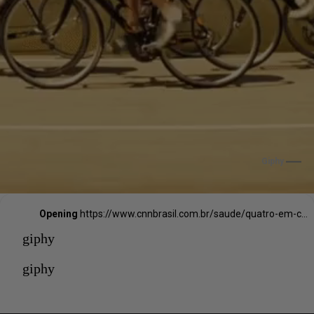
Giphy
Opening
https://www.cnnbrasil.com.br/saude/quatro-em-cada-dez-brasileiros-nao-sabem-andar-de-bicicleta-revela-ipsos/
giphy
giphy