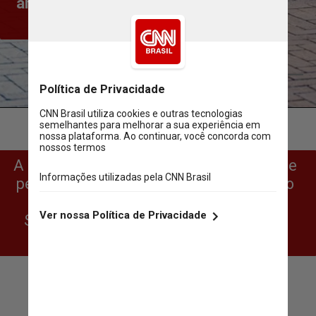
andar de bicicleta” ficou em 63% 
entre os países pesquisados
Pexels/Brett Sayles
A Polônia é o país com o maior número de 
pessoas com a habilidade, apresentando 
um índice de 83% - enquanto a Arábia 
Saudita apresentou o pior número, com 
apenas 36% de respostas positivas