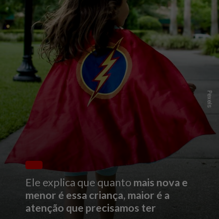
P
e
x
e
l
s
Ele explica que quanto
mais nova e
menor é essa criança, maior é a
atenção que precisamos ter