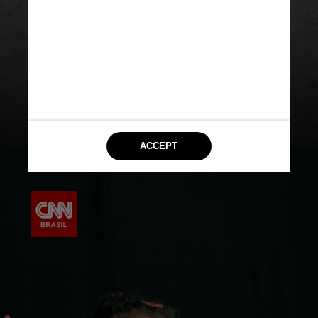
Queda de alturas maiores de um
metro requerem atendimento
médico imediato