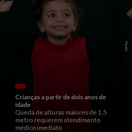
P
e
x
e
l
s
Crianças a partir de dois anos de
Queda de alturas maiores de 1,5
metro requerem atendimento
médico imediato