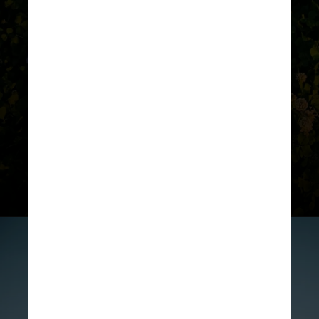
Bebês de três a cinco meses de idade
A queda de qualquer altura requer
atendimento médico no pronto-
socorro, para que a criança seja
avaliada