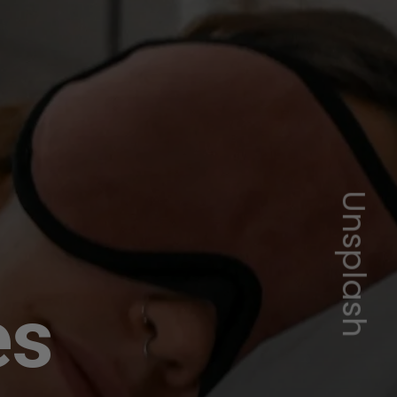
Unsplash
es