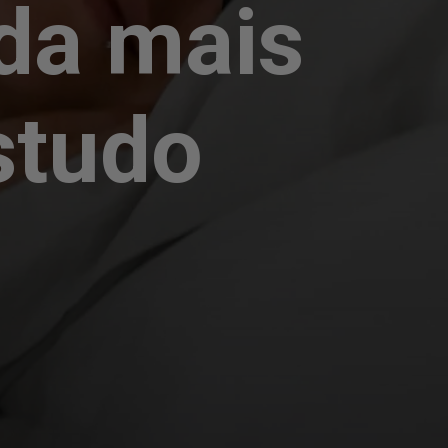
da mais
studo