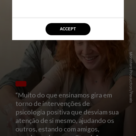
Monstera Production/Pexels
“Muito do que ensinamos gira em
torno de intervenções de
psicologia positiva que desviam sua
atenção de si mesmo, ajudando os
outros, estando com amigos,