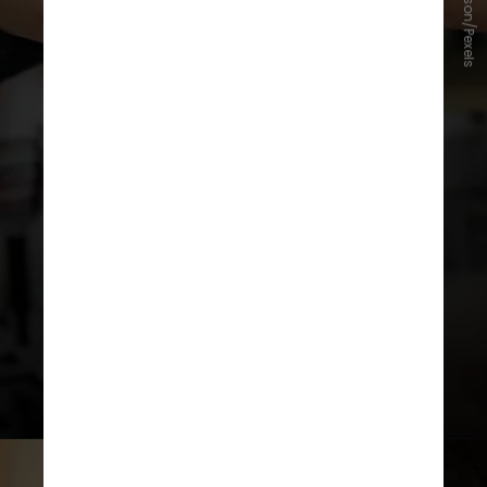
Julia Larson/Pexels
– Dar presentes para outras
pessoas, pois isso ativa centros de
recompensa no cérebro,
proporcionando felicidade;
– Praticar atos de bondade;
– Praticar meditação;