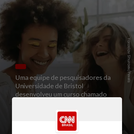
Yaroslav Shuraev/Pexels
Uma equipe de pesquisadores da
Universidade de Bristol
desenvolveu um curso chamado
“
Ciência da Felicidade
” que mostra
que o contentamento pode ser
aprendido e conquistado com uma
série de práticas que devem ser