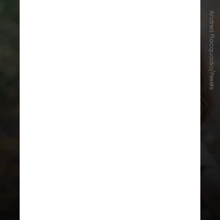
Andrea Piacquadio/Pexels
Os
hábitos que podem levar à
felicidade
, de acordo com o curso
“Ciência da Felicidade”, são:
– Conversar com estranhos, por
mais que muitas pessoas evitem
esses tipos de encontros;
– Ter uma boa qualidade de sono;
– Caminhar na natureza;