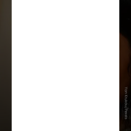
Yan Krukau/Pexels
– Ter atenção aos eventos e
aspectos positivos de cada dia;