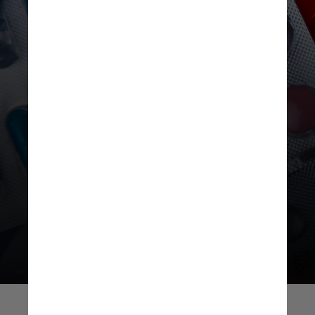
Outra medida anunciada é a
antecipação de R$ 40 milhões
em repasse ao estado para a
aquisição de remédios