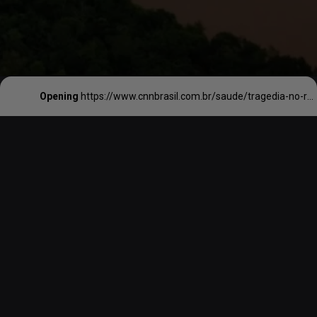
Opening
https://www.cnnbrasil.com.br/saude/tragedia-no-rs-remedios-do-farmacia-popular-sao-perdidos-na-enchente/#:~:text=Trag%C3%A9dia%20no%20RS%3A%20rem%C3%A9dios%20do%20Farm%C3%A1cia%20Popular%20s%C3%A3o%20perdidos%20na%20enchente,-Minist%C3%A9rio%20da%20Sa%C3%BAde&text=O%20governo%20federal%20vai%20flexibilizar,Sul%20possam%20repor%20o%20estoque.