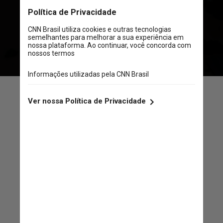
produtos durante as
enchentes
que atingiram o
Rio Grande do Sul
possam repor o estoque
No Farmácia Popular, os