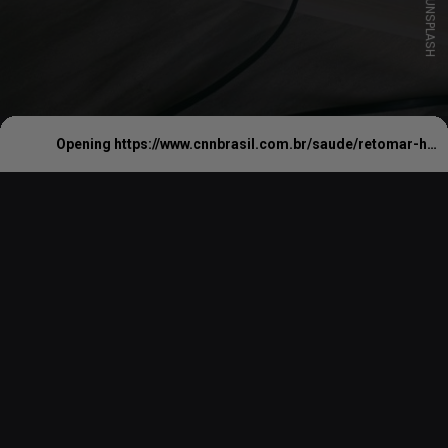
UNSPLASH
Opening
https://www.cnnbrasil.com.br/saude/retomar-hobbies-de-infancia-faz-bem-para-saude-mental-veja-como