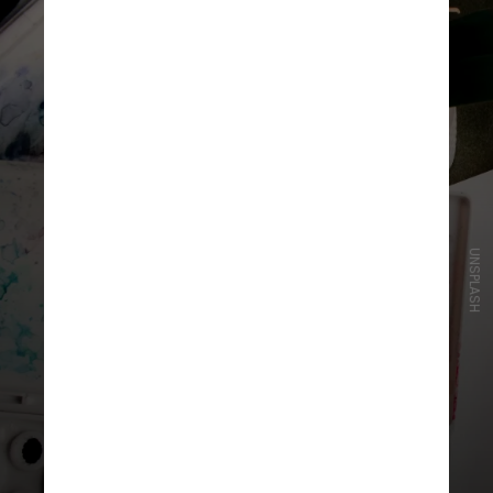
UNSPLASH
Personalidades maiores e mais
ousadas podem brilhar como
brincalhões, sempre fazendo
palhaçadas, ou como contadores