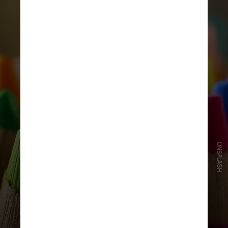
UNSPLASH
Reconectar-se com hobbies da
infância pode ser valioso para