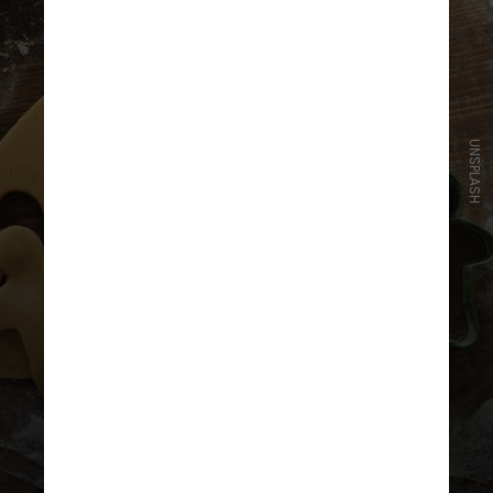
UNSPLASH
Para muitos, retornar a um
hobby da infância é mais do que
uma nova forma de
entretenimento, mas sim uma
fuga dos estressores diários