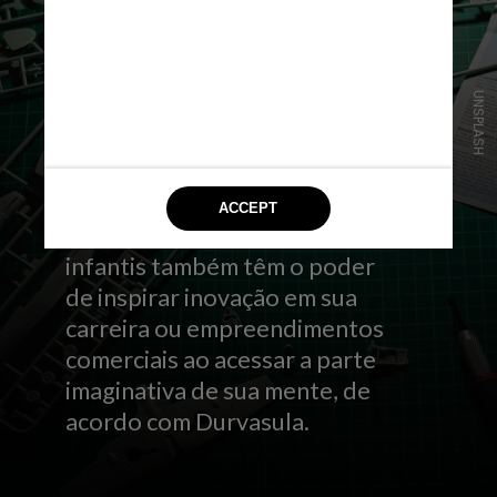
UNSPLASH
Hobbies tradicionalmente
infantis também têm o poder
de inspirar inovação em sua
carreira ou empreendimentos
comerciais ao acessar a parte
imaginativa de sua mente, de
acordo com Durvasula.