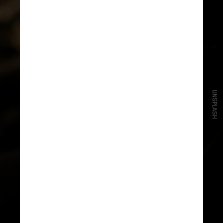
UNSPLASH
À medida que as pessoas
ganham confiança com hobbies,
como colorir ou pintar, elas
podem até se sentir
encorajadas a assumir riscos