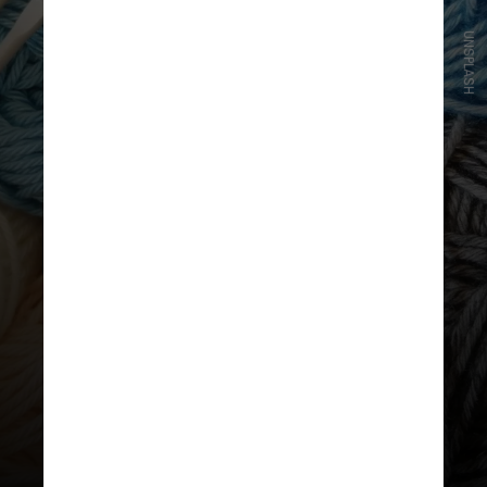
UNSPLASH
Se uma atividade já te trouxe
conforto quando criança, ela
ainda pode ter o mesmo efeito
na idade adulta, segundo Ramani
Durvasula, psicóloga clínica.
Adultos que são altamente
lúdicos também são mais
positivos sobre o futuro e mais
resilientes diante dos desafios