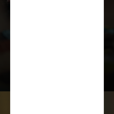
Quando as pessoas brincam, seu
sistema límbico — a parte do
cérebro envolvida nas respostas
comportamentais e emocionais —
e o tronco cerebral se abrem para
novas conexões e estímulos,
proporcionando nutrição
cerebral crítica, de acordo com
Brown