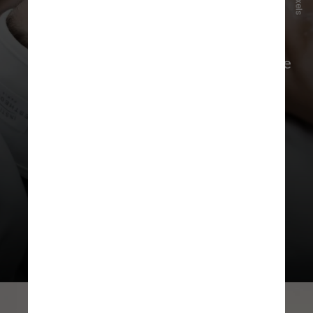
Pexels
O retorno ao natural também aparece
nas
intervenções faciais