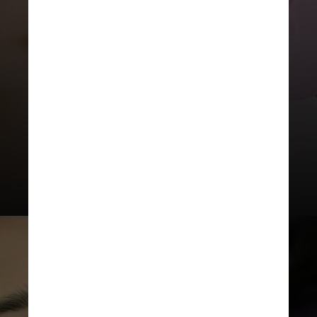
Cirurgiões Plásticos Estéticos, houve
uma queda de
27%
na procura por
preenchimentos faciais em 2023 em
relação ao ano anterior no Reino
Unido