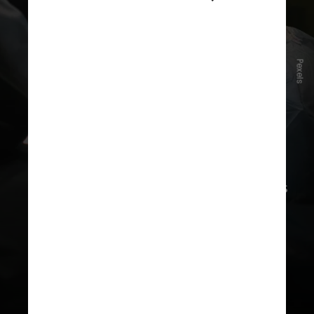
Pexels
No Brasil, dados da Sociedade
Internacional de Cirurgia Plástica
Estética reforçam essa tendência: as
remoções de próteses mamárias mais
que dobraram entre 2019 e 2023,
saltando de
19.355
procedimentos
para
41.314
em quatro anos