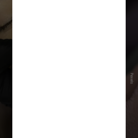
Pexels
Nos Estados Unidos, a Academia
Americana de Cirurgia Plástica Facial
registrou uma redução de
14%
nas
aplicações de preenchimentos em
2022 comparado a 2021