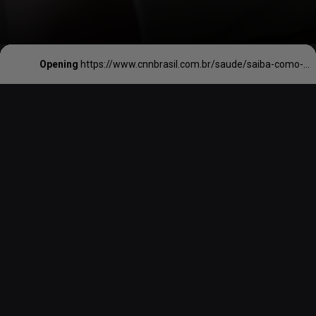
Opening
https://www.cnnbrasil.com.br/saude/saiba-como-funciona-a-doacao-de-leite-materno-e-como-faze-la-em-seguranca/