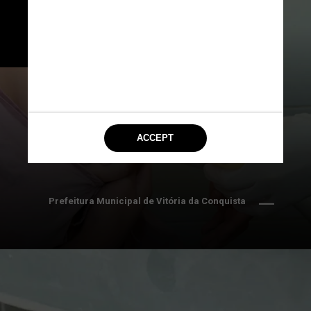
leite, de forma manual ou 
mecânica, diretamente no frasco 
fornecido pelo banco de leite
Prefeitura Municipal de Vitória da Conquista