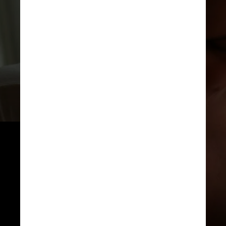
Assim, toda pessoa que produz 
um volume de leite maior que o 
consumido pelo filho ou pela 
filha pode entrar em contato com 
o banco de leite humano mais 
próximo e se inscrever como 
doadora