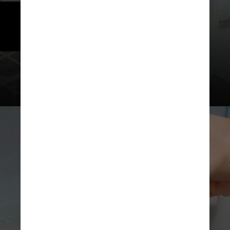
Saiba como fazer essa doação 
de forma segura:
Rovena Rosa / Reprodução / Agência Brasil