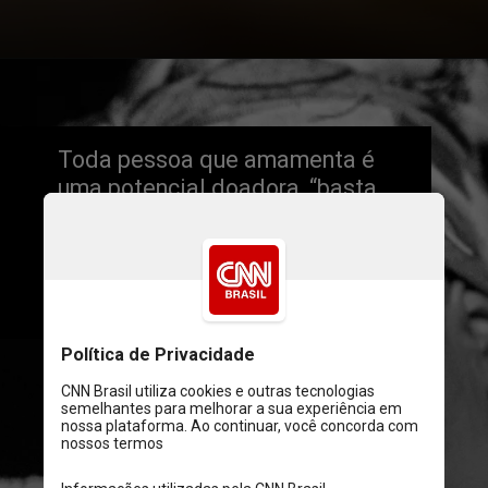
Toda pessoa que amamenta é 
uma potencial doadora, “basta 
ser saudável e não tomar 
medicamentos que interfiram na 
amamentação”, segundo o 
Ministério da Saúde