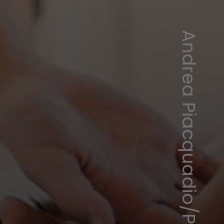
Andrea Piacquadio/Pexels