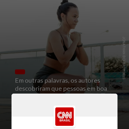
JONATHAN BORBA/PEXELS
Em outras palavras, os autores
descobriram que pessoas em boa
forma física, em qualquer categoria
de IMC, tinham os mesmos riscos
estatísticos de morrer por todas as
causas ou doenças
cardiovasculares