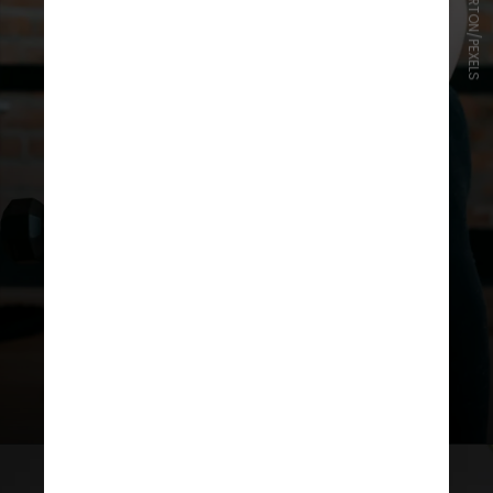
ANDRES AYRTON/PEXELS
O que mais chamou a atenção, no
entanto, foi que pessoas
consideradas obesas pelo IMC, mas
com bom condicionamento físico,
tinham risco bem menor de morte
quando comparados a indivíduos
com peso normal, mas fora de
forma