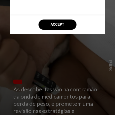
FREEPIK
As descobertas vão na contramão
da onda de medicamentos para
perda de peso, e prometem uma
revisão nas estratégias e