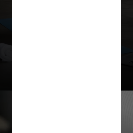
obesidade cause diversos
problemas de saúde, manter-se
fisicamente ativo e em boa forma
tem mais impacto na longevidade e
saúde do que simplesmente ser
“magro”