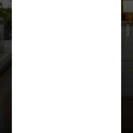
FREEPIK
Por outro lado, indivíduos fora de
forma, em todas as categorias de
IMC, apresentaram riscos duas a
três vezes maiores de morrer por
todas as causas e doenças
cardiovasculares do que indivíduos
em forma com peso normal