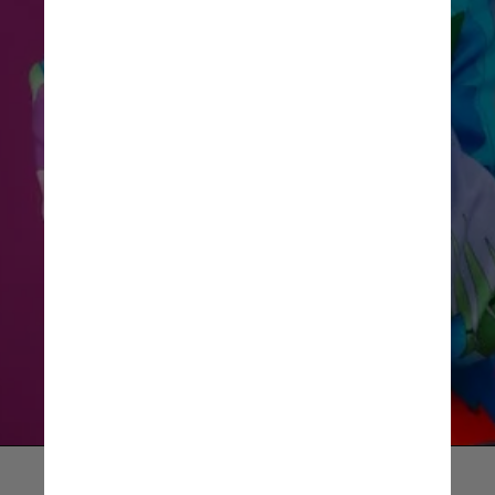
Isso porque, por serem ilegais,
não há controle na entrada no
país, no mercado clandestino e
nas substâncias que são
utilizadas nesses dispositivos