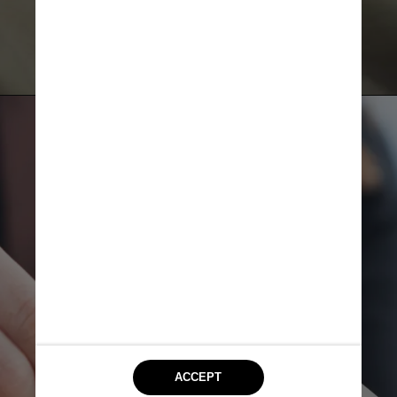
Unsplash
Nos países onde houve
regulamentação, o índice de
consumidores abaixo de 18
anos é menor do que no Brasil,
onde a taxa de menores de
idade que experimentaram o
produto é de 16,8%. No Reino
Unido, a taxa de