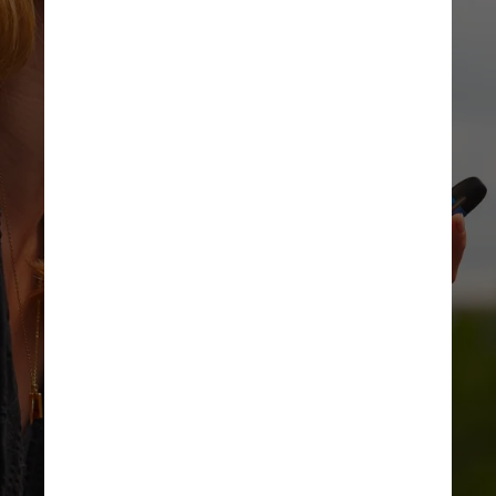
Sem uma regulamentação, a
fiscalização também é
prejudicada. As regras para