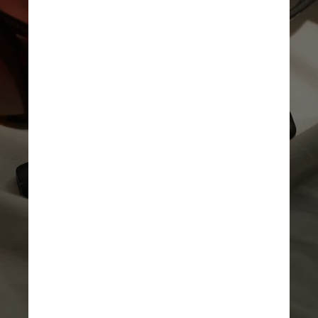
especialistas, são os
adultos já fumantes, em
espécie de política de
redução de danos