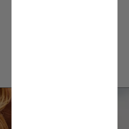
cessar o hábito”
Alessandra Bastos,
ex-diretora
da Anvisa e consultora BAT
Unsplash