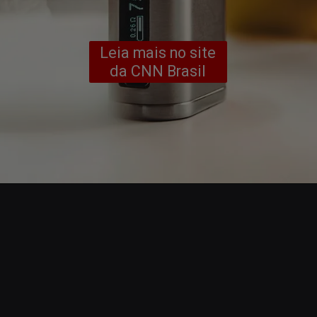
Leia mais no site
da CNN Brasil
Opening
https://www.cnnbrasil.com.br/saude/sem-regulamentacao-1-a-cada-5-jovens-consome-cigarro-eletronico-no-brasil-diz-pesquisa/