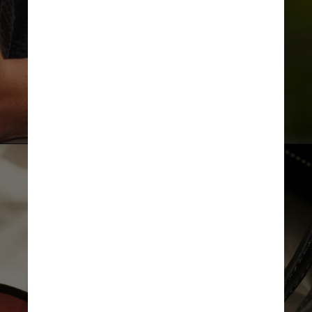
venda e uso poderiam
contribuir, no Brasil, para inibir
o consumo por menores de 18
anos, por exemplo
O foco desse tipo de
produto, para alguns