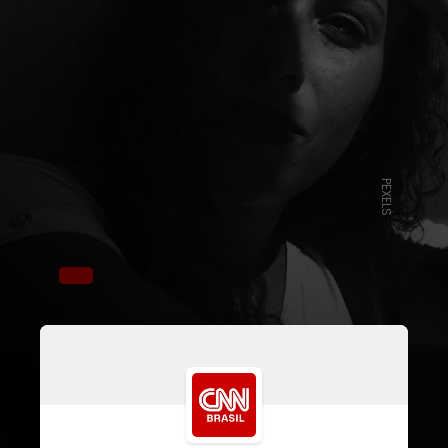
PEXELS
Para as mulheres, a preocupação
é ainda maior. Uma pesquisa da
Think Olga, uma organização não-
governamental de inovação