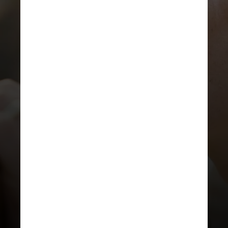
PEXELS
Entre os motivos apontados para
o alto índice desses diagnósticos
está a sobrecarga de demandas
em casa e no trabalho, além de
outras questões