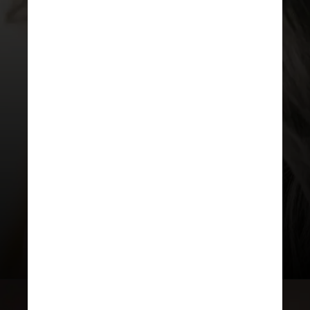
PEXELS
“Não podemos negar que a
maioria das mulheres trabalham
fora e ainda administram as
tarefas de casa. Ainda lutamos
contra o estigma de que “cuidar”
é uma atribuição apenas
feminina, muitas pesquisas
mostram como estamos
adoecendo, e não é de hoje”,
explicou a psicóloga, Mariana
Holanda