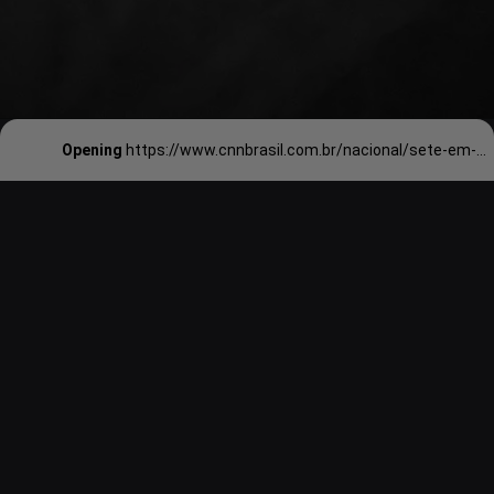
Opening
https://www.cnnbrasil.com.br/nacional/sete-em-cada-10-pessoas-com-depressao-ou-ansiedade-sao-mulheres-aponta-pesquisa