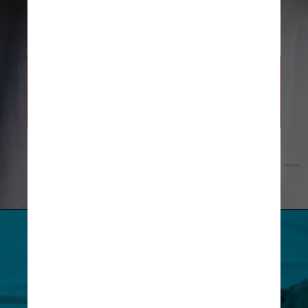
“O que tem que ter para atender essa 
população é sistema ambulatorial, 
para que possam ir ao médico e obter 
tratamento”, completou
Freepick