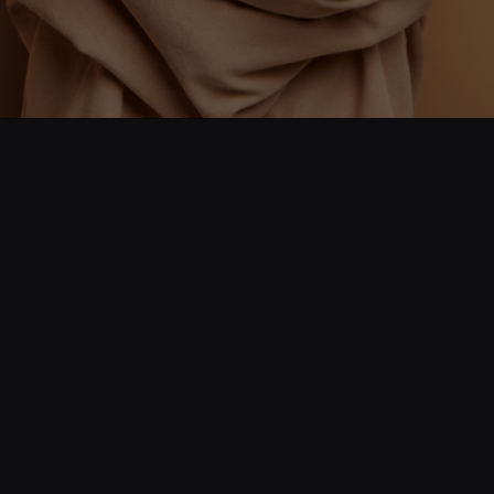
Opening
https://www.cnnbrasil.com.br/saude/setembro-amarelo-brasil-precisa-de-politicas-publicas-para-saude-mental-diz-especialista/