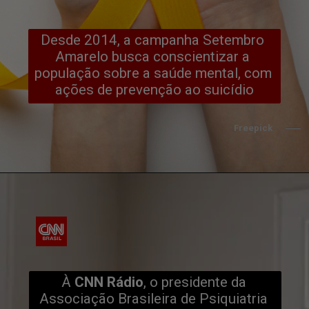
Desde 2014, a campanha Setembro 
Amarelo busca conscientizar a 
população sobre a saúde mental, com 
ações de prevenção ao suicídio
Freepick
À
 CNN Rádio
, o presidente da 
Associação Brasileira de Psiquiatria 