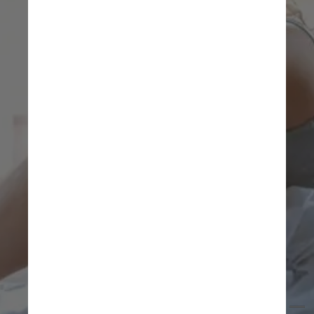
Andrea Piacquadio/Pexels