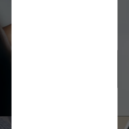
Segundo o especialista, a campanha 
ensina que há saída, que “os casos de 
sucesso são muito maiores”, mas 
lamentou que “não temos políticas 
públicas de saúde mental no Brasil”
Priscilla Du Preez/Unsplash