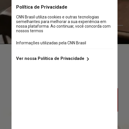
Andrew Neel/Pexels
“O estigma é muito forte, não só sobre 
o suicídio, mas sobre as doenças 
psiquiátricas em geral”, disse