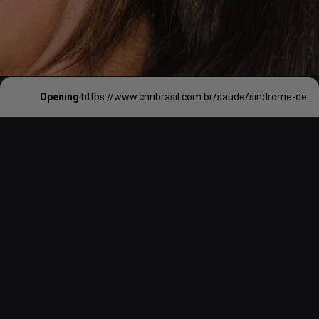
Opening
https://www.cnnbrasil.com.br/saude/sindrome-de-meniere-entenda-doenca-que-causou-perda-de-audicao-de-mariana-rios/