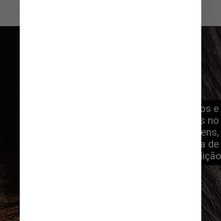
A patologia que afeta os ouvidos e 
causa sintomas muito incômodos no 
paciente, como zumbidos e vertigens, 
pode levar a uma perda definitiva de 
audiçã