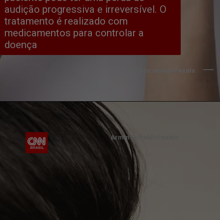
audição progressiva e irreversível. O 
tratamento é realizado com 
medicamentos para controlar a 
doença
cottonbro studio/Pexels
Armin Rimoldi/Pexels