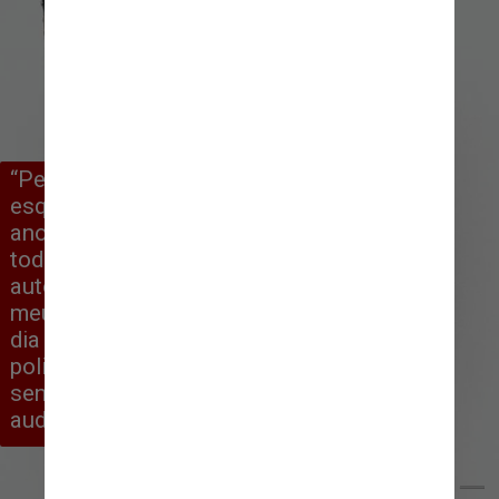
“Perdi 30% da audição no ouvido 
esquerdo por conta disso. Há alguns 
anos, tomo a mesma medicação 
todos os dias. Eu adquiri essa doença 
autoimune por conta do estresse. O 
meu ouvido esquerdo apita 24h por 
dia e não tem cura. Tenho que me 
policiar para não ter picos de estresse, 
senão eu posso perder ainda mais a 
audição”, explicou
Reprodução / Instagram Mariana Rios