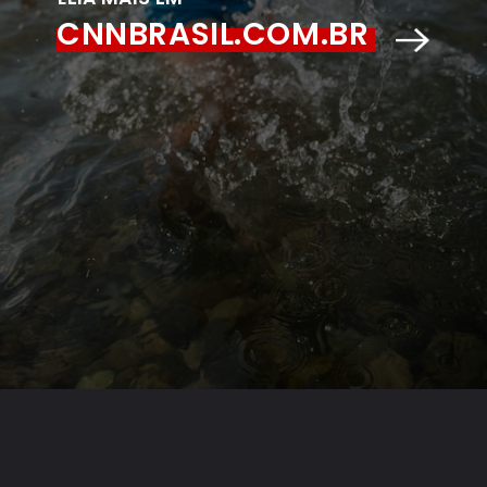
CNNBRASIL.COM.BR
Opening
https://www.cnnbrasil.com.br/saude/sorvete-banho-gelado-e-mais-o-que-voce-pode-estar-fazendo-de-errado-no-calor/