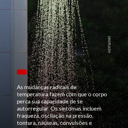
UNSPLASH
As mudanças radicais de
temperatura fazem com que o corpo
perca sua capacidade de se
autorregular. Os sintomas incluem
fraqueza, oscilação na pressão,
tontura, náuseas, convulsões e