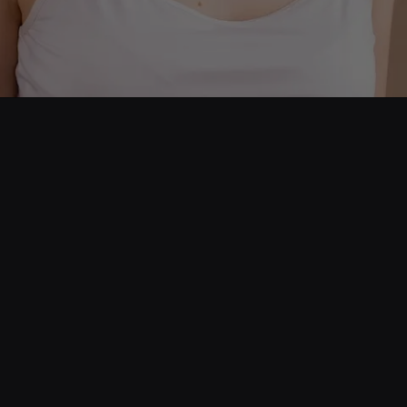
Opening
https://www.cnnbrasil.com.br/saude/suavizar-espinhas-com-colirio-funciona-entenda-riscos-de-truque-que-viralizou/