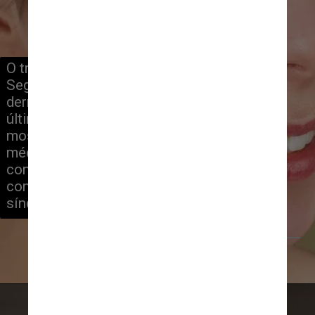
O truque também já chegou ao Brasil. 
Segundo o médico Felipe Ribeiro, 
dermatologista em São Paulo, nos 
últimos dias, muitos pacientes têm 
mostrado o vídeo para ele. Segundo o 
médico, o colírio usado por Bree 
contém a substância brimonidina, 
comumente usada no tratamento da 
síndrome do olho vermelho
Anna Nekrashevich/Pexels