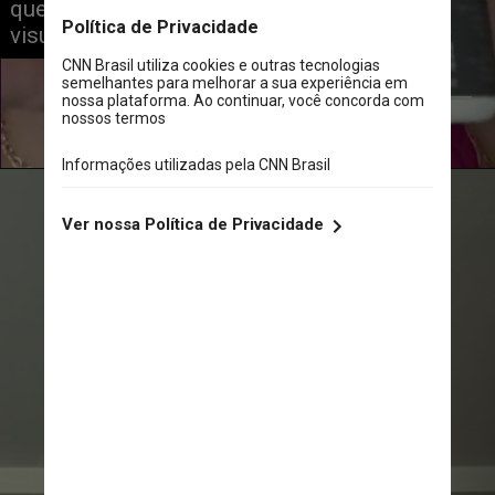
que já tem mais de 2,4 milhões de 
visualizações
Reprodução/Tik Tok 
breebreebby