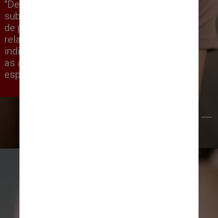
"Dermatologistas também usam essa 
substância para tratar a pele vermelha 
de pacientes com rosácea. Com 
relação às espinhas, ele não tem essa 
indicação formal, mas pode amenizar 
as áreas avermelhadas ao redor das 
espinhas por algumas horas."
Freepick