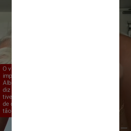
O vídeo recebeu vários comentários 
impressionados de seguidores. "Uma 
Albert Einstein dos dias modernos", 
diz uma seguidora. "Garota, se eu 
tivesse dinheiro, eu te daria um milhão 
de dólares. Essa é uma informação 
tão boa", diz outra
Reprodução/Tik Tok 
breebreebby