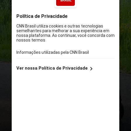
UNSPLASH
A demência causa lentidão
cognitiva, déficits de atenção e
memória, bem como alucinações,
delírios e apatia