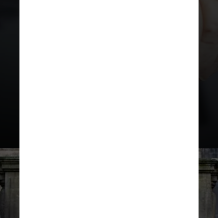
Atualmente, é a segunda
doença neurodegenerativa
mais comum no mundo, menos
frequente apenas do que a
doença de Alzheimer, que já
conta com o tratamento com a
rivastigmina na rede pública de
saúde