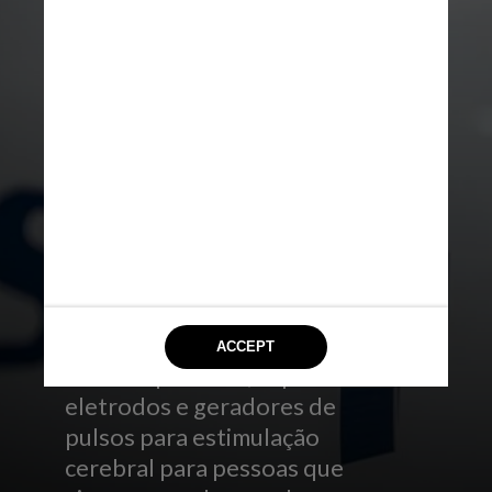
REPRODUÇÃO/GOV.BR
O SUS já conta com
tratamentos medicamentosos e
fisioterapêuticos, implantes de
eletrodos e geradores de
pulsos para estimulação
cerebral para pessoas que