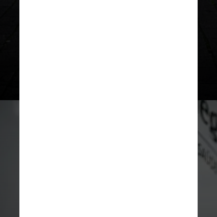
anos e essa quantidade
aumenta significativamente
depois dos 60 anos