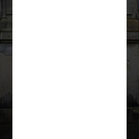
UNSPLASH
Atualmente, há entre 100 e
200 casos de doença de
Parkinson para cada 100 mil
indivíduos com mais de 40