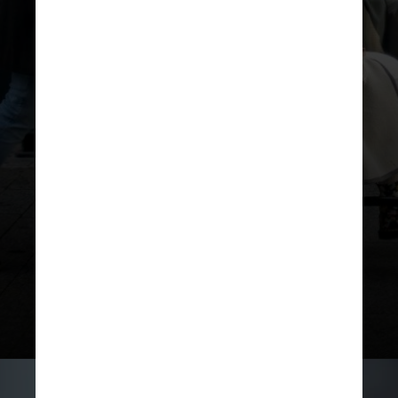
UNSPLASH
Segundo especialistas, o
Parkinson não tem cura e tem
afetado parcela significativa de
brasileiros e essas pessoas,
seus familiares e cuidadores
precisam contar com o SUS para
terem acesso a tratamentos
que propiciem uma vida melhor