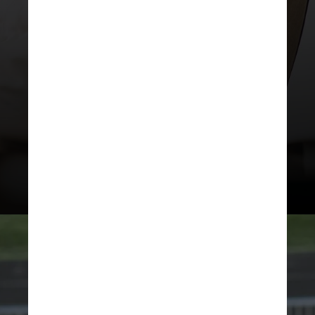
É normal ficar cansado após
realizar uma tarefa que exige muita
concentração. Daí porque fazer
pequenas pausas é essencial para
recarregar a energia