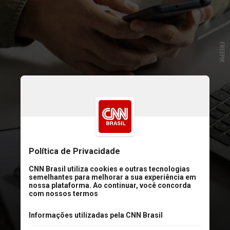
FREEPIK
2. Elimine distrações
Ao começar a trabalhar em uma
tarefa, desligue a TV, configure
bloqueadores de mensagens no
seu computador, silencie seu
smartphone e feche abas
desnecessárias no computador