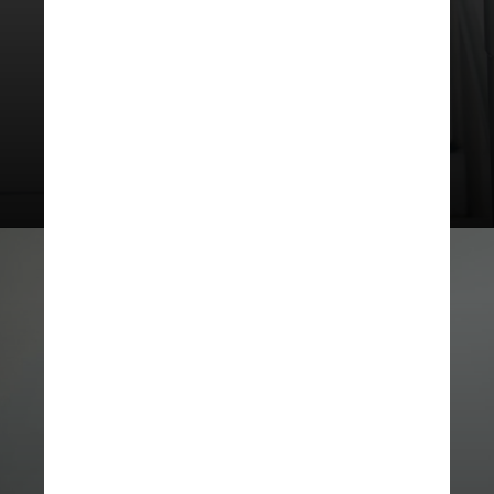
de concentração. Exercícios
aeróbicos ou até mesmo a
musculação ajudam a melhorar a
circulação sanguínea e a oxigenação
do cérebro