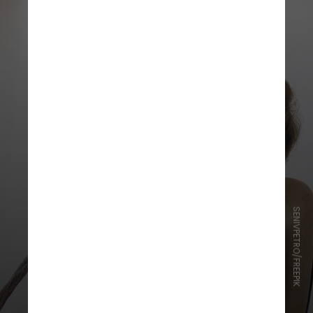
SENIVPETRO/FREEPIK
4. Faça pausas programadas