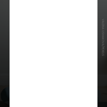
VALERIA USHAKOVA/PEXELS
6. Treine sua mente
A concentração pode ser
fortalecida com prática de
meditação e técnicas de
relaxamento