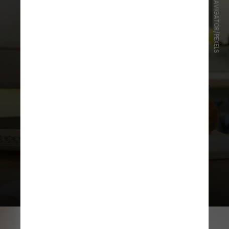
LINKEDIN SALES NAVIGATOR/PEXELS
3. Evite multitarefas
Faça uma tarefa de cada vez até
que esteja concluída e depois passe
para a próxima – evite começar algo
ao mesmo tempo em que realiza
outras atividades