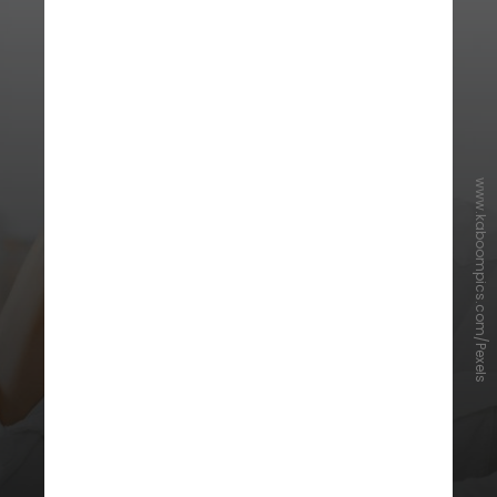
www.kaboompics.com/Pexels
Um dos principais desafios
relacionados às doenças da
tireoide é que os sintomas
frequentemente se confundem
com sinais do cotidiano, do
envelhecimento ou até do estresse.
Muitas pessoas convivem durante
anos com sintomas sem imaginar
que a origem do problema possa
estar nela