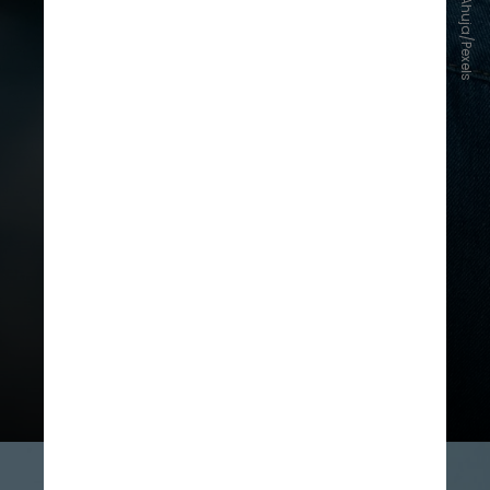
Annushka Ahuja/Pexels
é comum observar perda de peso
acelerada, ansiedade, tremores,
insônia e palpitações