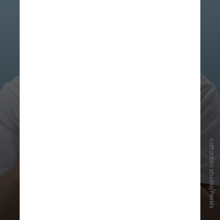
cottonbro studio/Pexels
Além das alterações hormonais, a
tireoide também pode desenvolver
nódulos, condição bastante
frequente na população. A maioria
é benigna, mas alguns casos exigem
investigação para afastar câncer de