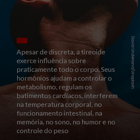
David Underland/Unsplash
Apesar de discreta, a tireoide
exerce influência sobre
praticamente todo o corpo. Seus
hormônios ajudam a controlar o
metabolismo, regulam os
batimentos cardíacos, interferem
na temperatura corporal, no
funcionamento intestinal, na
memória, no sono, no humor e no
controle do peso