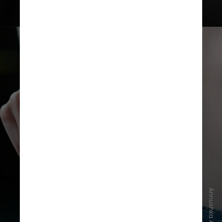
Já no hipertireoidismo, quando há
produção excessiva de hormônios,