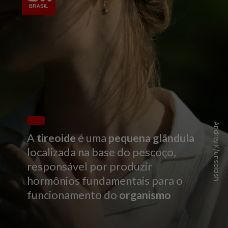
Andrey K/unsplash
A
tireoide
é uma
pequena glândula
localizada na base do pescoço,
responsável por produzir
hormônios fundamentais para o
funcionamento do
organismo