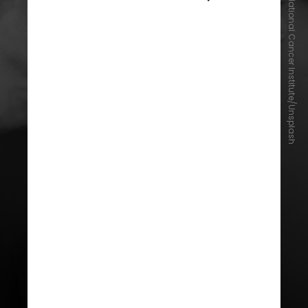
National Cancer Institute/Unsplash
Quando a glândula funciona menos
do que deveria, quadro conhecido
como
hipotireoidismo
, sintomas
como cansaço excessivo,
sonolência, ganho de peso, queda
de cabelo, pele seca e dificuldade
de concentração podem surgir