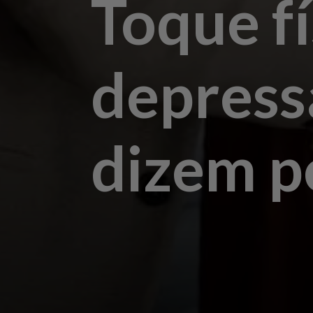
Toque fí
depress
dizem p