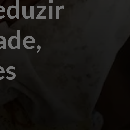
eduzir
ade,
es