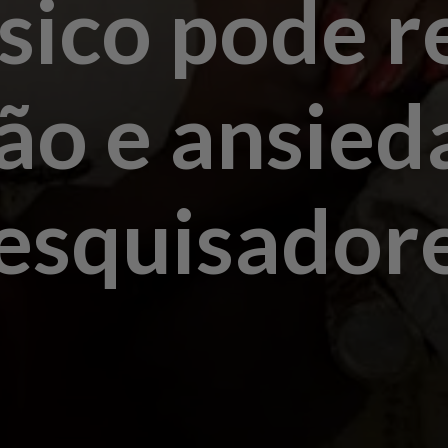
sico pode r
ão e ansied
esquisador