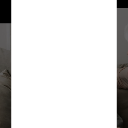
dos resultados confirmados, 
seguido de 40 a 59 anos 
(31%) e adolescentes (27%)