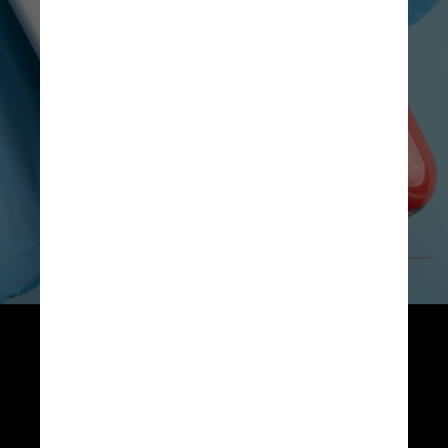
Pessoas de 18 a 39 anos 
representam 49% dos 
pacientes atendidos. 
Adultos entre 40 e 59 anos 
foram o 2º maior grupo, com 
33%, seguidos por idosos 
acima de 60 anos, com 11%
FreePik
Entre os que mais testaram 
positivo, os idosos ficaram 
em primeiro lugar, com 34,5% 