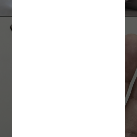
                   Pexels