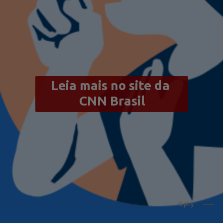
Leia mais no site da 
CNN Brasil
                    Giphy