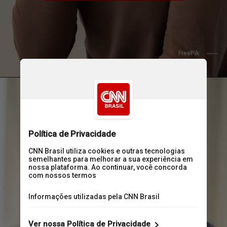
FreePik
Outros foram o nariz 
escorrendo (53,6%), 
dor de garganta 
(49,0%) e dor de 
cabeça (48,8%)