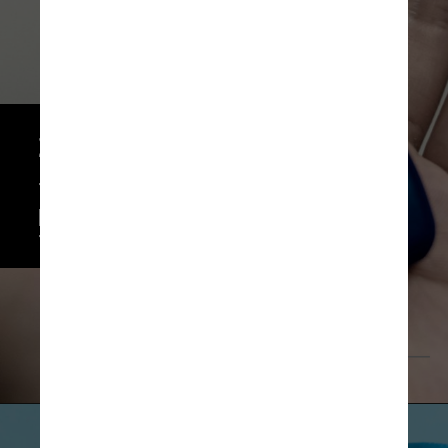
Já os sintomas considerados 
“típicos” da Covid-19, como 
febre, diarreia, dispneia e 
perda do olfato ou paladar 
foram menos frequentes
Unsplash