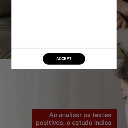
                   Pexels
Ao analisar os testes 
positivos, o estudo indica 