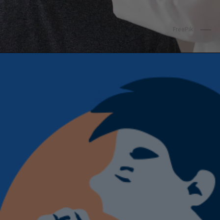
FreePik