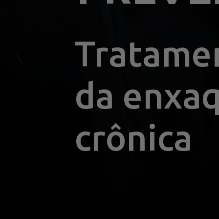
Tratamen
da enxaq
crônica