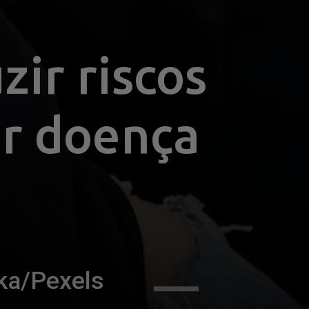
r riscos 
r doença 
ka/Pexels