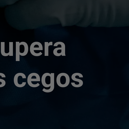
cupera
s cegos