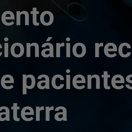
ento
cionário re
de paciente
aterra