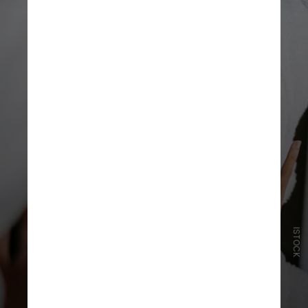
ISTOCK
Entre as dezenas de soros,
hidratantes, tônicos e produtos de
limpeza diários apresentados nos