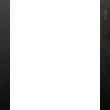
ISTOCK
Esses AHAs, assim como
ingredientes à base de vitaminas
como a niacinamida, também são
considerados potenciais irritantes,
causando efeitos colaterais como
vermelhidão e ressecamento,
especialmente com o uso excessivo