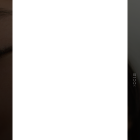
ISTOCK
Ingredientes ativos comuns
encontrados em produtos de pele
recomendados eram alfa-
hidroxiácidos ou AHAs, esfoliantes
químicos suaves que ajudam a