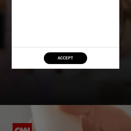
Mais da metade dos produtos
continha fragrância – uma causa
comum de dermatite de contato
alérgica – e 20 outros ingredientes
inativos que são alérgenos
conhecidos, de acordo com o
estudo