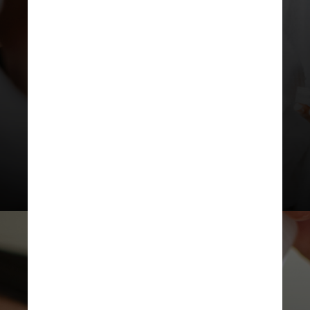
vídeos, a rotina média tinha seis
etapas, custando cerca de US$ 168
(cerca de R$ 932,99) – com alguns
mais de US$ 500 (cerca de R$
2.776,75) – por um mês de produto