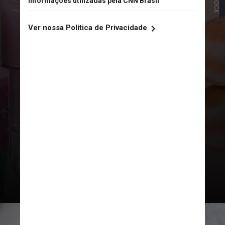
ISTOCK
A maioria das rotinas de cuidados
com a pele estudadas carecia de
alguma forma de protetor solar,
mas continha produtos que
poderiam aumentar a sensibilidade
ao sol e o risco de câncer de pele,
descobriram os autores