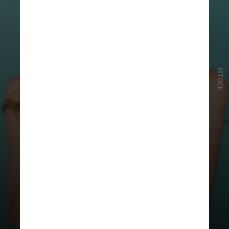
ISTOCK
Embora tenham o efeito
pretendido de uniformizar o tom
da pele e criar uma aparência mais
jovem, eles são conhecidos por
tornar a pele mais vulnerável aos
raios ultravioleta do sol