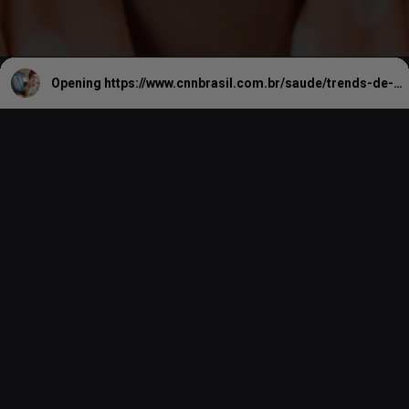
Opening
https://www.cnnbrasil.com.br/saude/trends-de-skincare-no-tiktok-podem-trazer-riscos-a-adolescentes-diz-estudo/