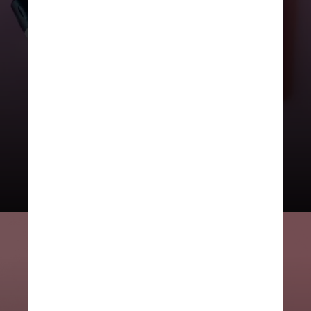
A Organização Mundial da Saúde
(OMS) considera a obesidade uma
epidemia global, que está associada
ao desenvolvimento de diversas
outras doenças como hipertensão,
diabetes tipo 2 e doenças
cardiovasculares