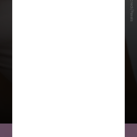
Laura Tancredi/Pexels
Entre os anos analisados, observa-
se um pico no percentual de
pessoas obesas no Brasil em 2020,
quando a taxa atingiu 21,1%