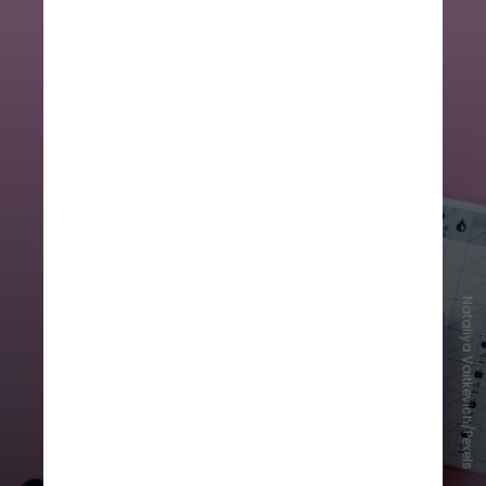
Nataliya Vaitkevich/Pexels