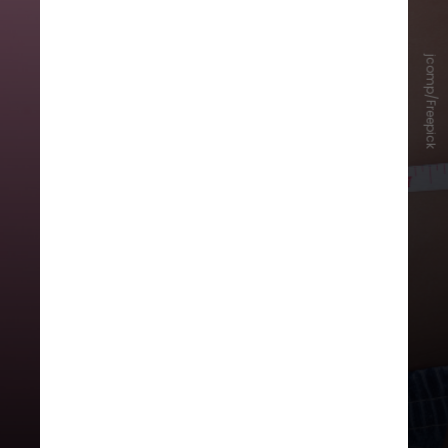
jcomp/Freepick
Ele mostra que a prevalência desse
problema de saúde entre
beneficiários cresceu 7,2 pontos
percentuais nesse período,