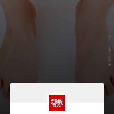
i yunmai/Unsplash
Há 15 anos, em 2008, primeiro ano