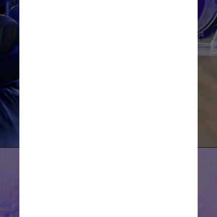
pessoas infectadas com 
variantes de preocupação eram 
significativamente mais jovens 
e menos propensas a ter 
comorbidades do que aquelas 
com infecções por variantes 
que não são de preocupação
Unsplash