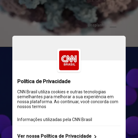
Unsplash
As variantes de 
preocupação analisadas 
incluem aquelas com a 
mutação N501Y, como Alfa, 
Beta e Gama, bem como a 
Delta, que substituíram a 
cepa original do SARS-CoV-