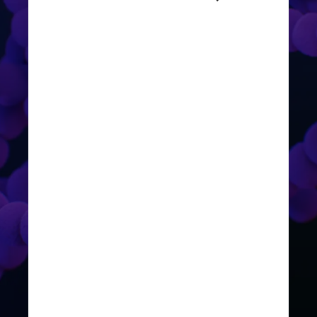
2 em predominância, e são 
consideradas mais 
transmissíveis
Unsplash