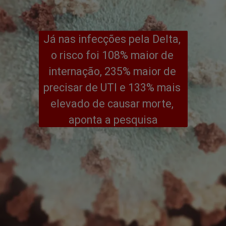
Já nas infecções pela Delta, 
o risco foi 108% maior de 
internação, 235% maior de 
precisar de UTI e 133% mais 
elevado de causar morte, 
aponta a pesquisa