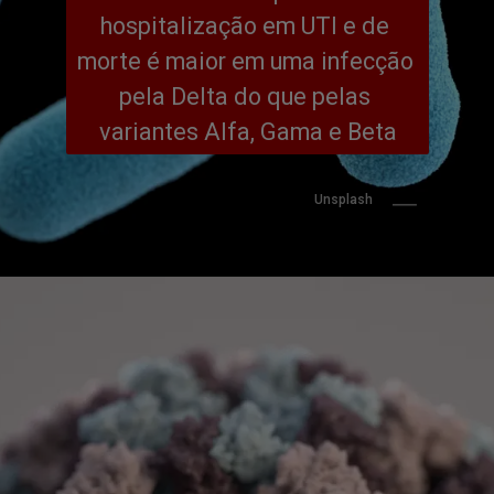
hospitalização em UTI e de 
morte é maior em uma infecção 
pela Delta do que pelas 
variantes Alfa, Gama e Beta
Unsplash