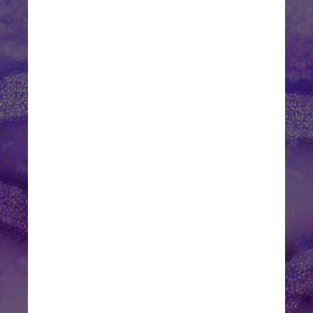
Nas infecções pelas variantes 
Alfa, Beta e Gama, os riscos 
de hospitalização foram 52% 
maiores, a admissão em UTI 
foi 89% maior e os casos de 
morte foram 51% maiores do 
que nos casos de variantes de 
não-preocupação