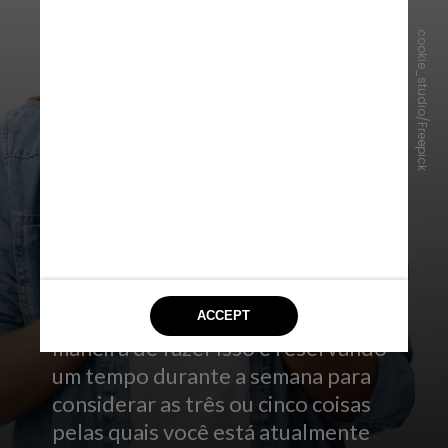
cookie_studio/Freepick
4. Expresse gratidão
Contar suas bênçãos é uma ótima
maneira de fazer um balanço das
coisas positivas em sua vida. “Uma
maneira de fazer isso é reservando
um tempo durante a semana para
considerar as três ou cinco coisas
pelas quais você está atualmente