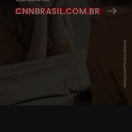
CNNBRASIL.COM.BR
Andrea Piacquadio/Pexels