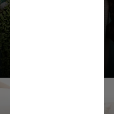
bondade
“Ser gentil com outras pessoas traz
uma cascata de resultados
positivos. Faz você se sentir
generoso e capaz, leva você a se
sentir grato pela sua própria
situação e lhe dá uma maior
sensação de interconexão com o
mundo”, afirma Lyubomirsky