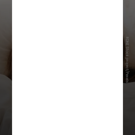
RDNE Stock project/Pexels
3. Cultive seus relacionamentos
Quando se trata do seu nível de
felicidade, os relacionamentos
pessoais têm um impacto maior do
que dinheiro, um título de trabalho