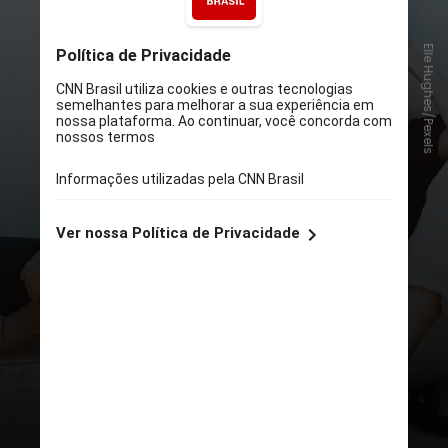
Elle Hughes/Pexels
Quais hábitos você pode adotar
para aumentar seu nível de
felicidade? Lyubomirsky traz cinco
dicas. Veja a seguir