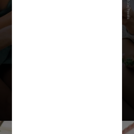
Elina Fairytale/Pexels
1. Entre no ‘fluxo’
“Quando você está tão totalmente
envolvido no que está fazendo que
não percebe a passagem do tempo,
você está em um estado chamado
‘fluxo’, que está associado à
alegria”, diz Lyubomirsky