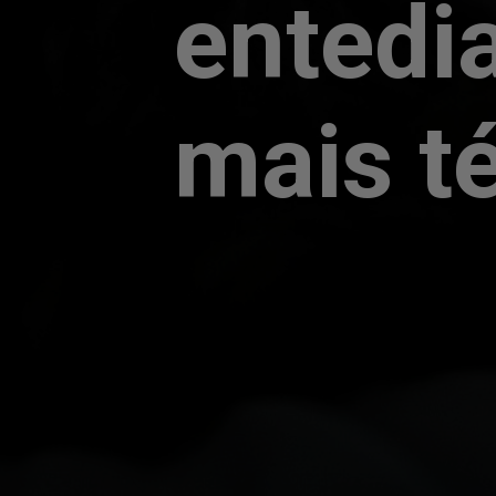
entedi
mais té