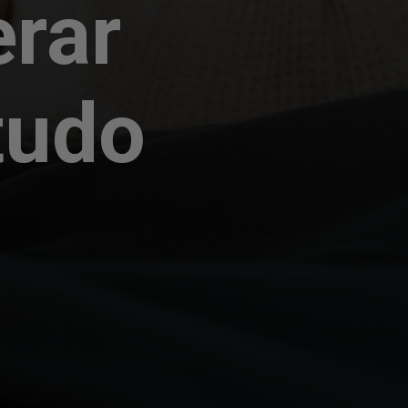
erar
tudo