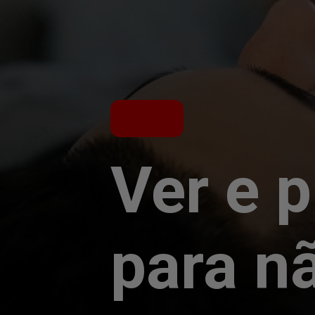
Ver e p
para nã