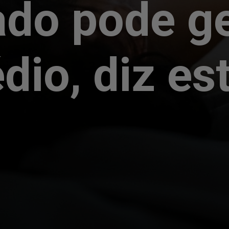
ado pode g
dio, diz es