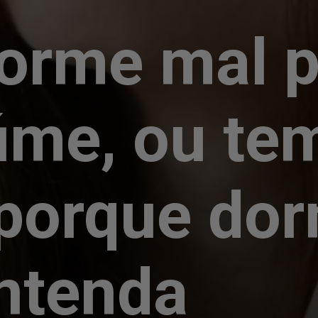
orme mal 
úme, ou te
porque do
ntenda