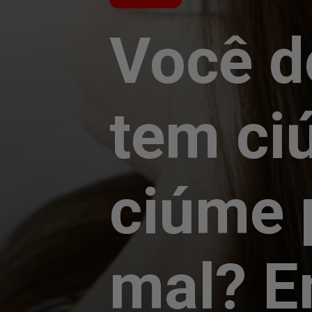
Você d
tem ci
ciúme 
mal? E