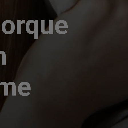
porque
m
rme