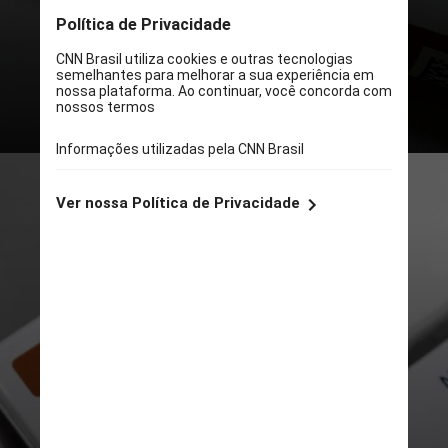
órgão causada por um acúmulo
excessivo de gordura