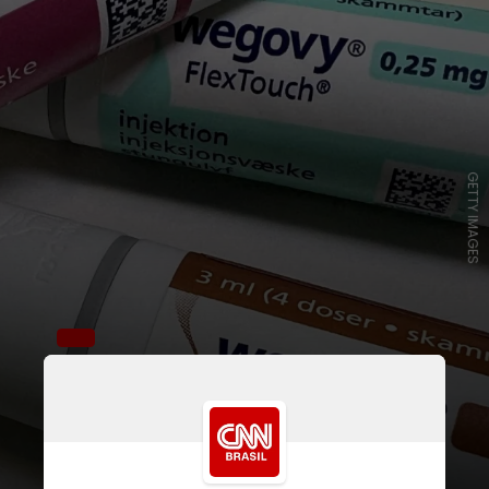
GETTY IMAGES
A esteato-hepatite associada à
disfunção metabólica (MASH) é
uma doença no fígado que se
caracteriza pela inflamação do