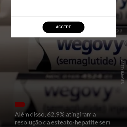
GETTY IMAGES
Além disso, 62,9% atingiram a
resolução da esteato-hepatite sem