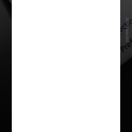
GETTY IMAGES
Já a fibrose hepática ocorre por
conta da cicatrização em excesso
do fígado, que acaba acumulando
uma grande quantidade de tecido
cicatricial