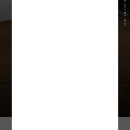
DIVULGAÇÃO/NOVO NORDISK
O estudo de fase 3 envolveu 1.200
adultos com ambas as condições e
avaliou a eficácia do medicamento à
base de semaglutida aplicado uma
vez por semana durante 72
semanas em comparação com um
placebo