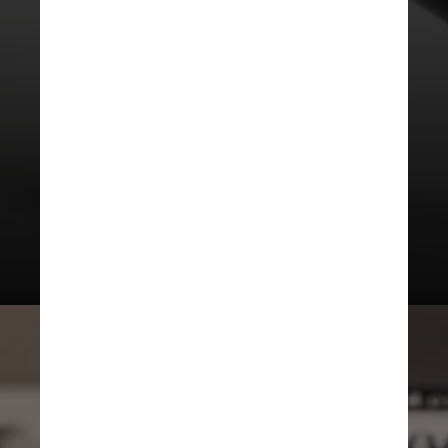
O Wegovy demonstrou resultados
promissores para tratar as
doenças. Dentre os participantes
que receberam o medicamento,
37% tiveram melhora na fibrose
hepática sem piora da esteato-
hepatite, em comparação com
22,5% no grupo placebo