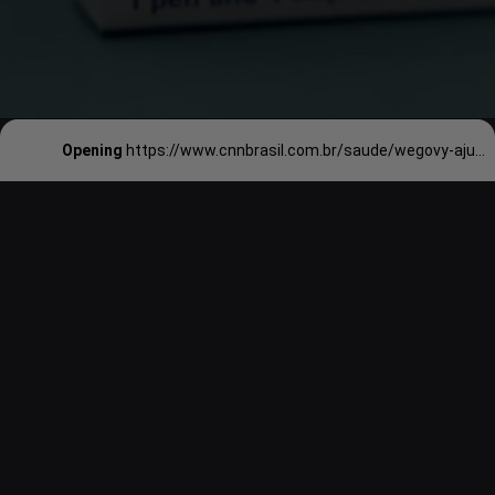
Opening
https://www.cnnbrasil.com.br/saude/wegovy-ajuda-na-regressao-de-doencas-no-figado-diz-estudo/