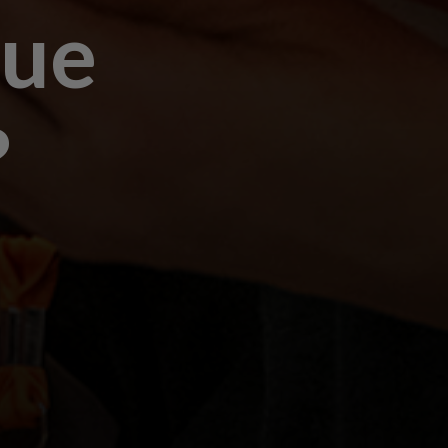
que
?