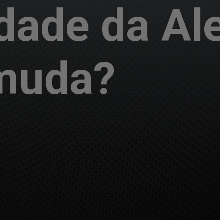
dade da Al
muda?