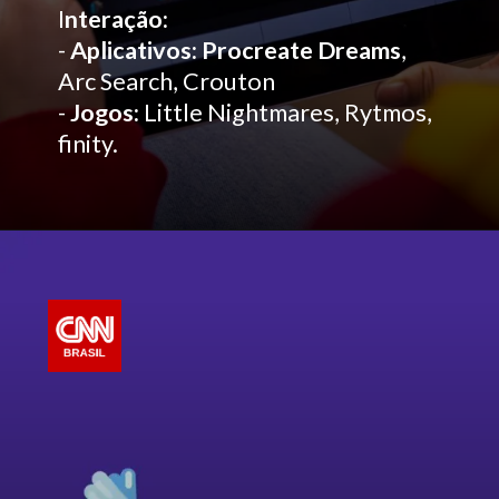
I
nteração:
-
Aplicativos: Procreate Dreams
,
Arc Search, Crouton
-
Jogos:
Little Nightmares, Rytmos,
finity.