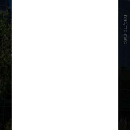
FOTO/TECHTUDO
A empresa e cinco outras gigantes
da tecnologia devem cumprir, até 7
de março, a Lei dos Mercados
Digitais