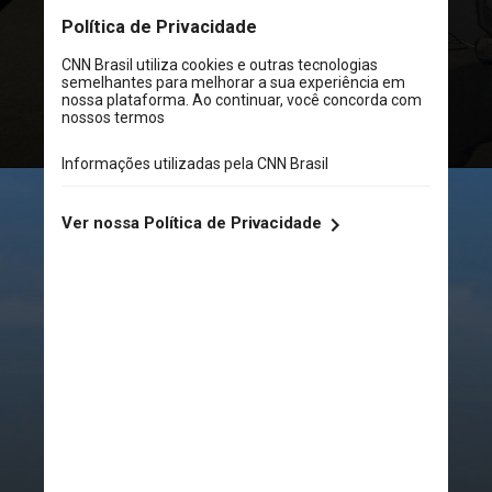
CCXP23 Unlock
– uma edição
especial e exclusiva para
convidados da
Comic Con
Experience –
e falou sobre seu
trabalho na
NASA L’SPACE
Academy