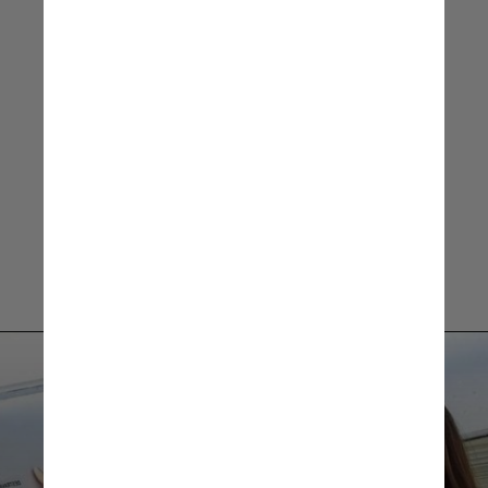
o momento”
Laysa Peixoto, astronauta
brasileira da NASA