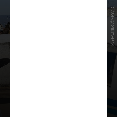
DIVULGAÇÃO/INSTAGRAM
Aos 19 anos, Laysa Peixoto se
tornou a primeira brasileira a
comandar uma equipe da
Administração Nacional da
Aeronáutica e Espaço dos Estados