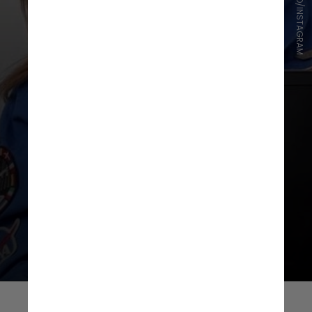
DIVULGAÇÃO/INSTAGRAM
Atualmente, ela atua na academia
do órgão onde desenvolve
tecnologias para explorar o espaço