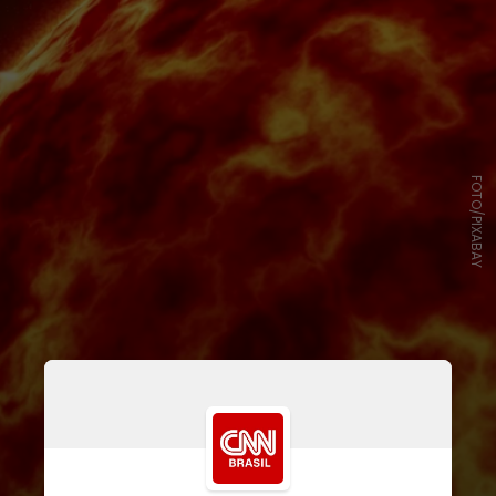
FOTO/PIXABAY
A explosão, de menos de um
milissegundo, liberou a quantidade
de energia que o Sol emite em três