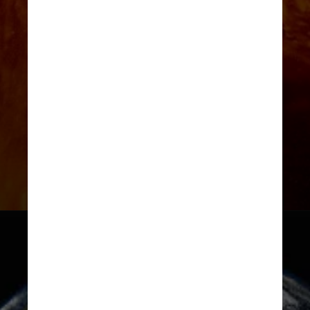
Até agora, a explosão deste tipo
mais antiga conhecida datava de 5
bilhões de anos, o que torna essa
explosão 3 bilhões de anos mais
antiga