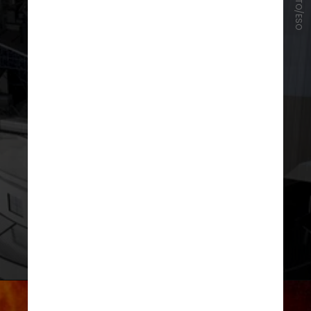
CRÉDITO/ESO
A localização da rajada foi apontada
pelo Very Large Telescope, do
Observatório Europeu do Sul, no
Chile, um dos mais poderosos
telescópios ópticos do mundo