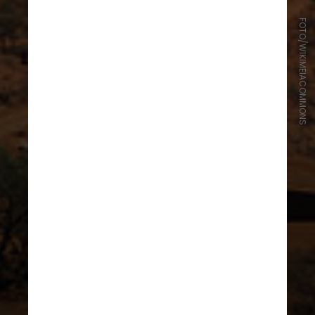
FOTO/WIKIMEIACOMMONS
O fenônemo foi detectado pelo
SKA Pathfinder australiano, um
radiotelescópio no oeste da
Austrália