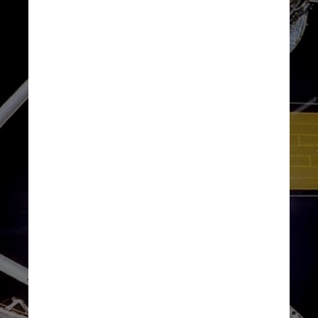
Quanzhi Ye, um astrônomo, 
observou o cometa usando o 
Telescópio Espacial Hubble. 
Ye e seus colegas usaram os 
achados para determinar que 
o Atlas era um remanescente 
de outro cometa que 
provavelmente riscou nosso 
céu há 5 mil anos