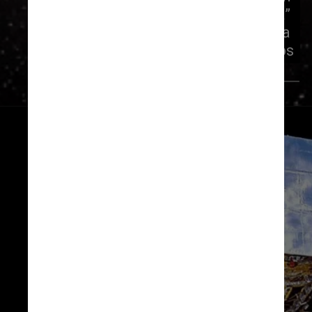
detalhes sobre a “família” 
do cometa, que remonta a 
milhares de anos
Giphy