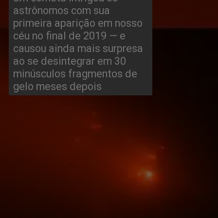
astrônomos com sua 
primeira aparição em nosso 
céu no final de 2019 — e 
causou ainda mais surpresa 
ao se desintegrar em 30 
minúsculos fragmentos de 
gelo meses depois