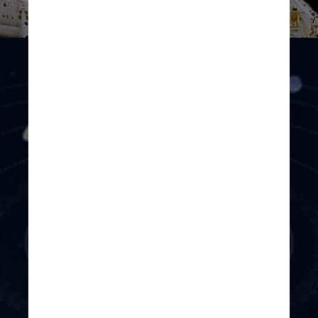
NASA/Smithsonian Institution/Lockheed Corporation