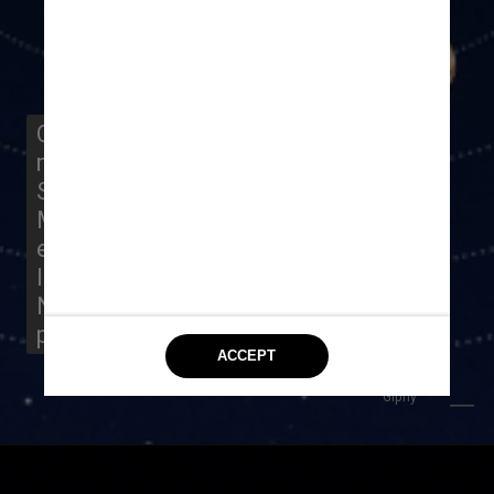
O cometa antigo chegou a 37 
milhões de quilômetros do 
Sol, mais perto do que 
Mercúrio está de nossa 
estrela, e civilizações da 
Idade da Pedra em todo o 
Norte da África e Eurásia 
provavelmente o viram no céu
Giphy