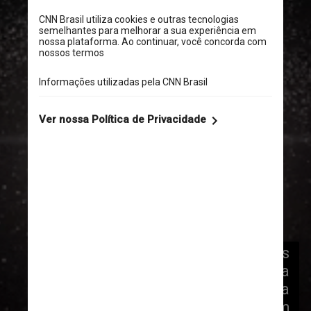
Agora, as observações 
feitas enquanto o cometa 
denominado Atlas ainda 
estava intacto revelaram 