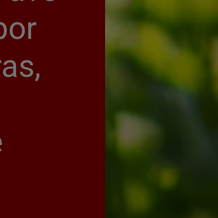
or 
s, 
 