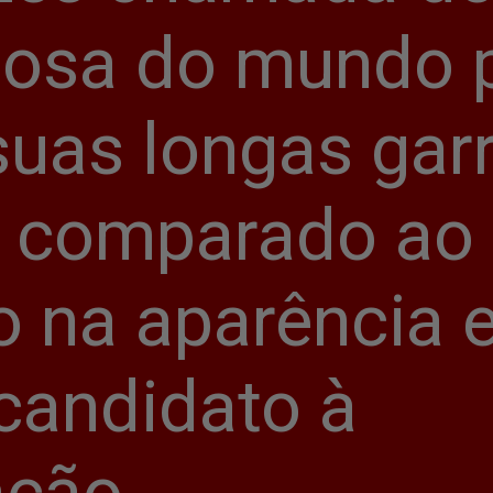
gosa do mundo p
uas longas garra
é comparado ao 
 na aparência e
andidato à 
ação