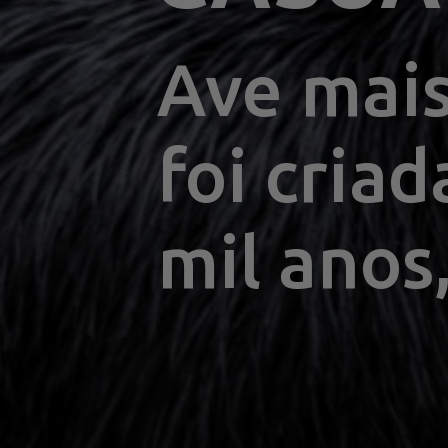
Ave mais
foi cria
mil anos