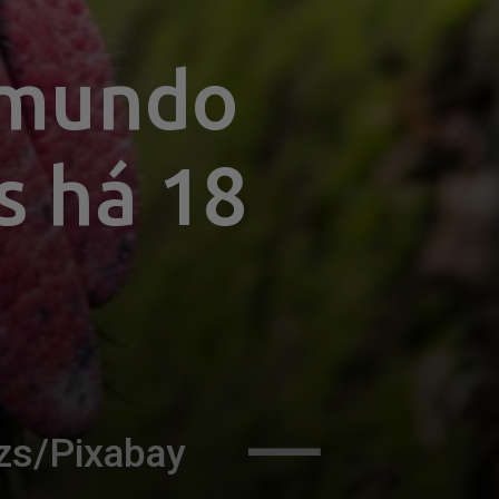
 mundo 
 há 18 
zs/Pixabay