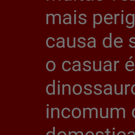
mais peri
causa de s
o casuar 
dinossauro
incomum c
domestic