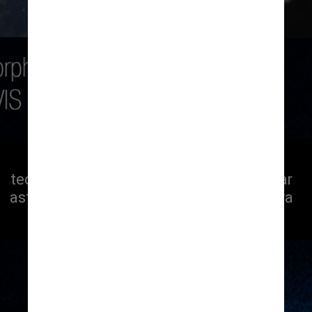
Resultados mostram como essa 
tecnologia poderia ser usada para desviar 
asteroides em rota de colisão com a Terra 
—o que não é o caso do Dimorphos