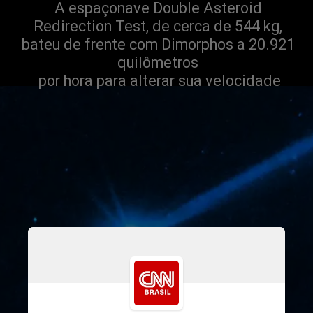
A espaçonave Double Asteroid 
Redirection Test, de cerca de 544 kg, 
bateu de frente com Dimorphos a 20.921 
quilômetros 
por hora para alterar sua velocidade