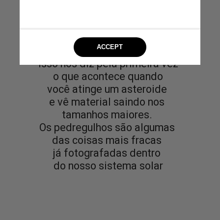
Isso nos diz pela primeira vez
 o que acontece quando 
você atinge um asteroide 
e vê material saindo nos 
tamanhos maiores. 
Os pedregulhos são algumas 
das coisas mais fracas 
já fotografadas dentro 
do nosso sistema solar