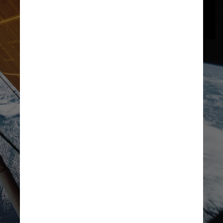
decidiu mudar 
o movimento 
de um objeto celeste