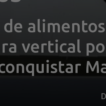
 de alimentos 
ura vertical p
 conquistar M
D