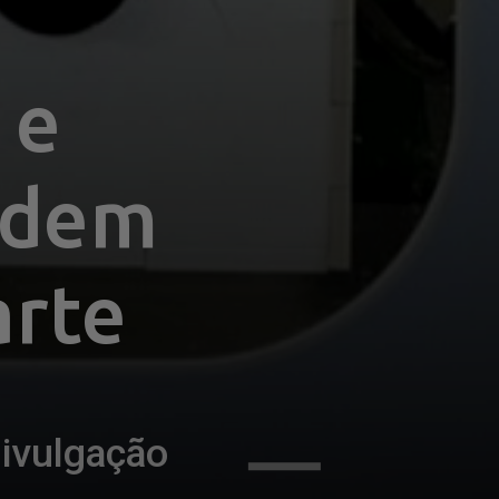
e 
odem 
arte
ivulgação