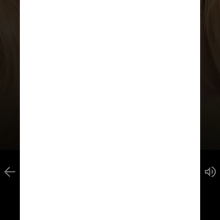
“Cada uma das vozes [do ChatGPT]
– Breeze, Cove, Ember, Juniper e
Sky – são amostras de dubladores
com quem fizemos parceria para
criá-las”, pontuou a companhia