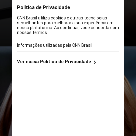
“Ouvimos questionamentos sobre
como escolhemos as vozes no
ChatGPT, especialmente a da Sky
[...]”, escreveu a empresa no X,
antigo Twitter