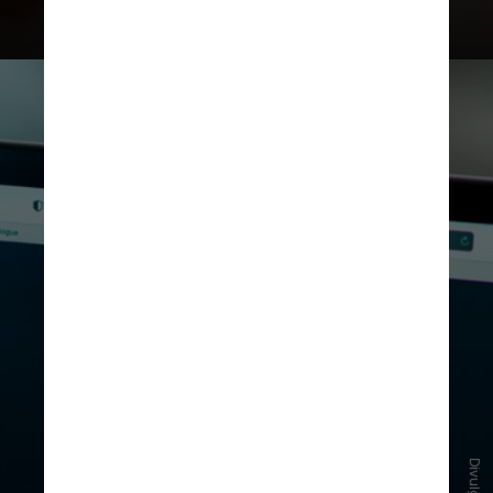
atriz profissional diferente”,
explicaram