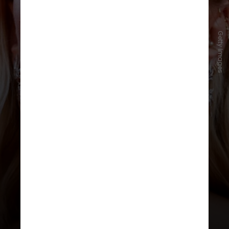
Getty Images
“Acreditamos que as vozes da IA ​​
não devem imitar a voz distinta de
uma celebridade – a voz de Sky não
é uma imitação de Scarlett
Johansson, mas pertence a uma