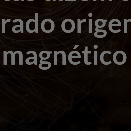
rado orige
magnético