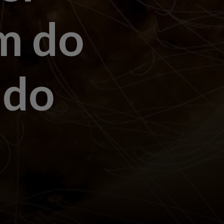
m do
 do