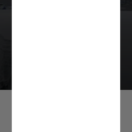
Embora os cientistas soubessem
que a camada de gelo era maior no
final da última Era do Gelo do que é
hoje, pouco se sabia sobre quando
exatamente ocorreu esse
encolhimento