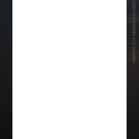
CRÉDITO/THE EMPIRE STET BUILDING
Parte da camada de gelo diminuiu
450 metros – uma altura maior que
o famoso arranha-céu americano
Empire State, que tem cerca de 380