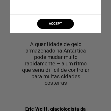
A quantidade de gelo
armazenado na Antártica
pode mudar muito
rapidamente – a um ritmo
que seria difícil de controlar
para muitas cidades
costeiras
Eric Wolff, glaciologista da