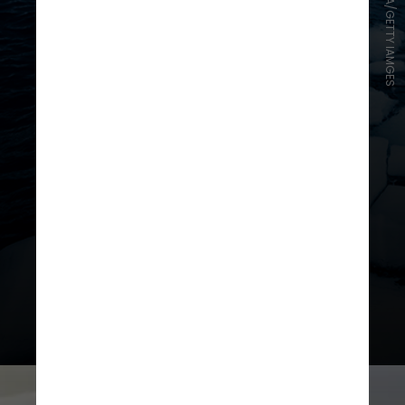
HENRYK SADURA/GETTY IAMGES
É a primeira evidência direta que
mostra uma perda tão rápida de
gelo em qualquer lugar da
Antártica, segundo os autores do
estudo