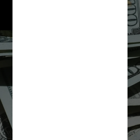
milhões) ao longo de 3 anos 
pelo governo do Emirados 
Árabes Unidos