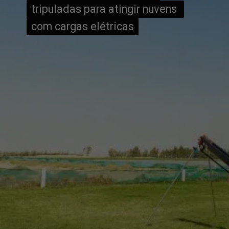
tripuladas para atingir nuvens 
tripuladas para atingir nuvens 
com cargas elétricas
com cargas elétricas