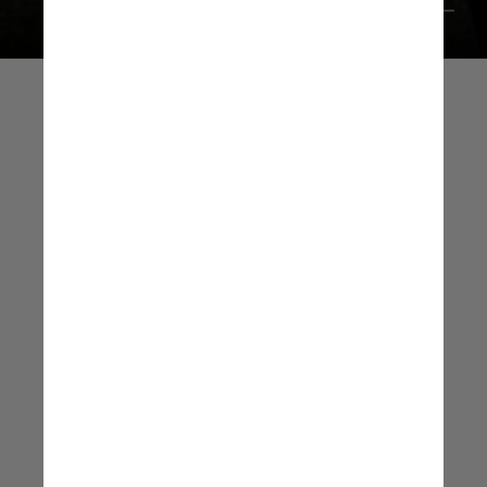
Divulgação
"Há muita especulação 
sobre o que cargas 
elétricas podem fazem 
com gotículas em nuvens, 