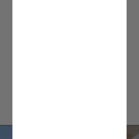
mas há pouquíssima 
investigação prática 
detalhada”
diz 
Keri Nicoll
, um dos 
líderes do projeto