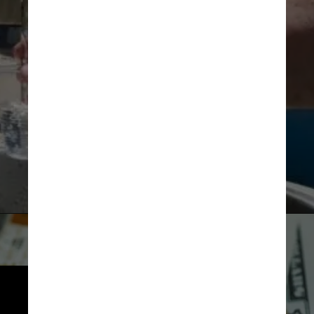
Divulgação
Unsplash
A pesquisa foi escolhida para 
receber US$ 1,5 milhão (R$ 7,5 