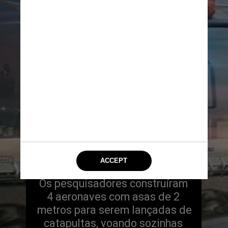
Os pesquisadores construíram 
4 aeronaves com asas de 2 
metros para serem lançadas de 
catapultas, voando sozinhas 