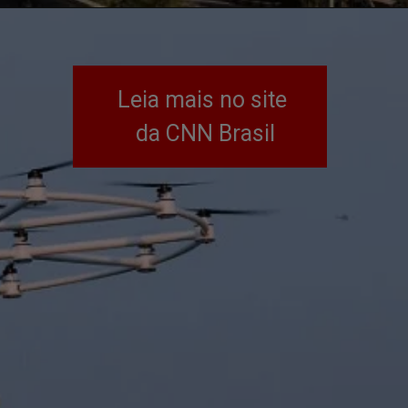
Leia mais no site 
da CNN Brasil