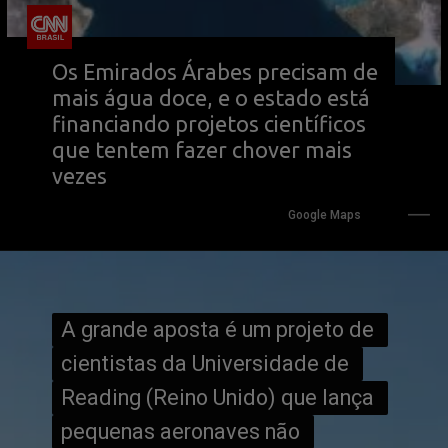
Os Emirados Árabes precisam de 
mais água doce, e o estado está 
financiando projetos científicos 
que tentem fazer chover mais 
vezes
Google Maps
A grande aposta é um projeto de 
A grande aposta é um projeto de 
cientistas da Universidade de 
cientistas da Universidade de 
Reading (Reino Unido) que lança 
Reading (Reino Unido) que lança 
pequenas aeronaves não 
pequenas aeronaves não 