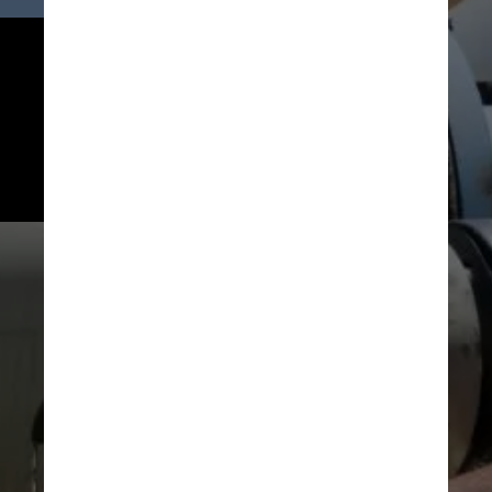
O tamanho das gotas é 
importante pois, em locais como 
os Emirados Árabes, que possui 
nuvens altas e temperaturas 
elevadas, as gotículas geralmente 
evaporam durante a queda