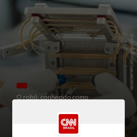
DIVULGAÇÃO/VIRTUAL INCISION
O robô, conhecido como
SpaceMIRA, realizou operações em
tecidos simulados no laboratório
orbital enquanto era controlado
remotamente por cirurgiões a 250