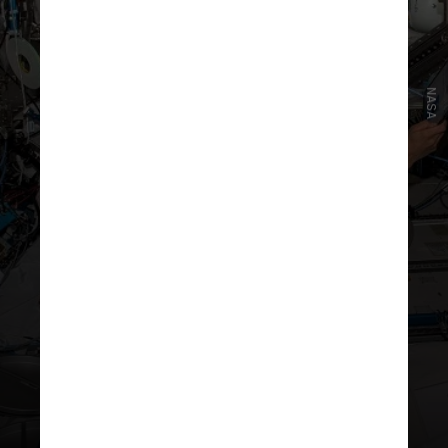
NASA
Este marco poderá ter implicações
não só para o sucesso das viagens
espaciais humanas a longo prazo,
mas também para o acesso a
cuidados médicos em áreas remotas
da Terra