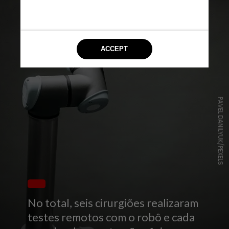
PAVEL DANILYUK/PEXELS
No total, seis cirurgiões realizaram
testes remotos com o robô e cada