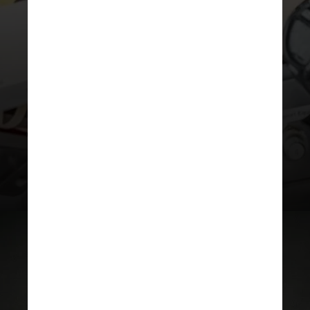
O robô pesa apenas 0,9 quilograma
e seu design compacto, do tamanho
de um micro-ondas, torna o
equipamento um instrumento leve,
adequado para viagens espaciais