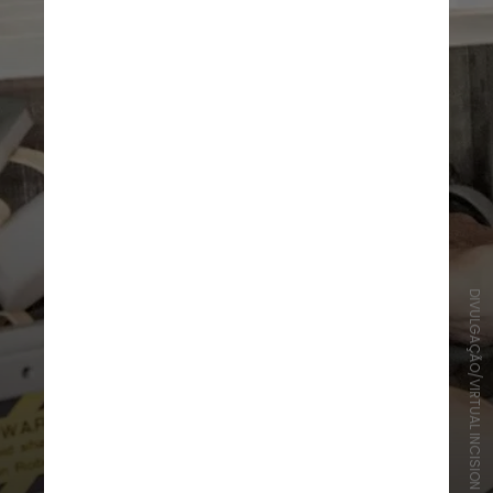
DIVULGAÇÃO/VIRTUAL INCISION