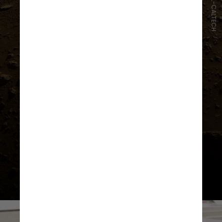
NASA/JPL-CALTECH
O objetivo dos Estados Unidos de
aprofundar a exploração espacial
inclui a possibilidade de viagens que
podem levar anos – uma viagem de
ida e volta a Marte pode levar cerca
de dois anos para ser concluída