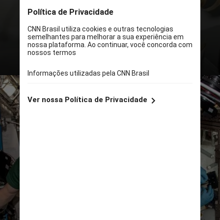
milhas (400 quilômetros) abaixo